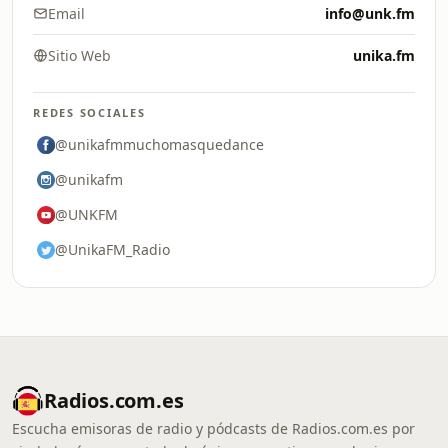
Email
info@unk.fm
Sitio Web
unika.fm
REDES SOCIALES
@unikafmmuchomasquedance
@unikafm
@UNKFM
@UnikaFM_Radio
Radios.com.es
Escucha emisoras de radio y pódcasts de Radios.com.es por