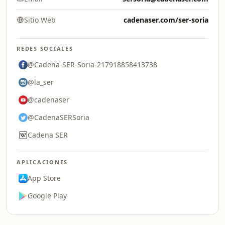
Sitio Web
cadenaser.com/ser-soria
REDES SOCIALES
@Cadena-SER-Soria-217918858413738
@la_ser
@cadenaser
@CadenaSERSoria
Cadena SER
APLICACIONES
App Store
Google Play