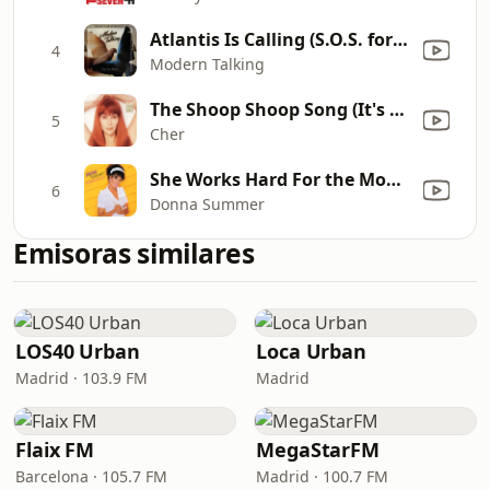
Atlantis Is Calling (S.O.S. for Love)
4
Modern Talking
The Shoop Shoop Song (It's In His Kiss)
5
Cher
She Works Hard For the Money
6
Donna Summer
Emisoras similares
LOS40 Urban
Loca Urban
Madrid · 103.9 FM
Madrid
Flaix FM
MegaStarFM
Barcelona · 105.7 FM
Madrid · 100.7 FM