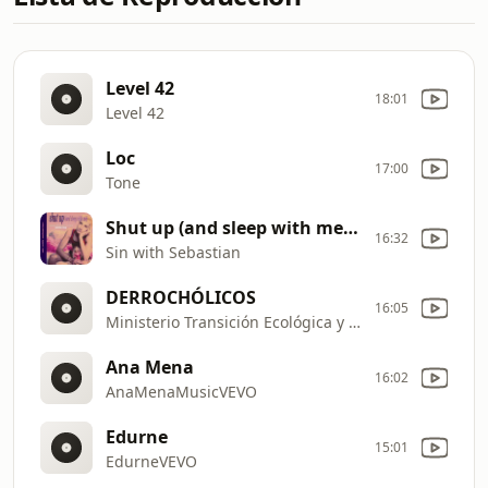
Level 42
18:01
Level 42
Loc
17:00
Tone
Shut up (and sleep with me) sin with sebastian 1995 Original [8li]
16:32
Sin with Sebastian
DERROCHÓLICOS
16:05
Ministerio Transición Ecológica y Reto Demográfico
Ana Mena
16:02
AnaMenaMusicVEVO
Edurne
15:01
EdurneVEVO