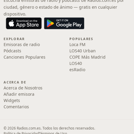
Escucha emisoras de radio y pódcasts de Radios.com.es por
ciudad, género o estado de ánimo — gratis en cualquier
dispositivo.
EXPLORAR
POPULARES
Emisoras de radio
Loca FM
Pódcasts
LOS40 Urban
Canciones Populares
COPE Más Madrid
LOS40
esRadio
ACERCA DE
Acerca de Nosotros
Añadir emisora
Widgets
Comentarios
© 2026 Radios.com.es. Todos los derechos reservados.
Política de Privacidad
Términos de Uso