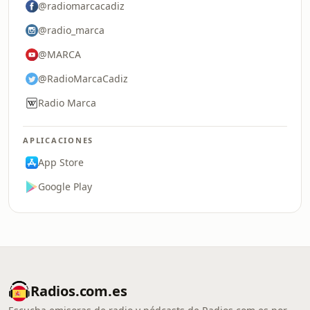
@radiomarcacadiz
@radio_marca
@MARCA
@RadioMarcaCadiz
Radio Marca
APLICACIONES
App Store
Google Play
Radios.com.es