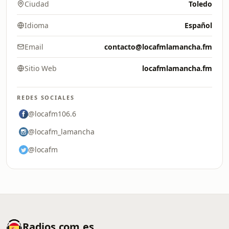
Ciudad
Toledo
Idioma
Español
Email
contacto@locafmlamancha.fm
Sitio Web
locafmlamancha.fm
REDES SOCIALES
@locafm106.6
@locafm_lamancha
@locafm
Radios.com.es