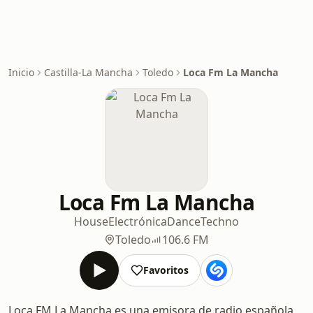
Inicio
Castilla-La Mancha
Toledo
Loca Fm La Mancha
Loca Fm La Mancha
House
Electrónica
Dance
Techno
Toledo
106.6 FM
Favoritos
Loca FM La Mancha es una emisora de radio española