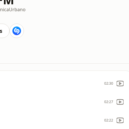
ónica
Urbano
s
02:30
02:27
02:22