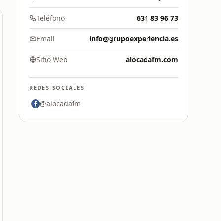
Teléfono
631 83 96 73
Email
info@grupoexperiencia.es
Sitio Web
alocadafm.com
REDES SOCIALES
@alocadafm