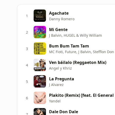
Agachate
1
Danny Romero
Mi Gente
2
J Balvin, HUGEL & Willy William
Bum Bum Tam Tam
3
MC Fioti, Future, J Balvin, Stefflon D
Ven báilalo (Reggaeton Mix)
4
Angel y Khriz
La Pregunta
5
J Alvarez
Plakito (Remix) [feat. El General
6
Yandel
Dale Don Dale
7