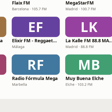
Flaix FM
MegaStarFM
Barcelona · 105.7 FM
Madrid · 100.7 FM
EF
LK
ia
Elixir FM - Reggaeton Party
La Kalle FM 88.8 
Málaga
Madrid · 88.8 FM
RF
MB
Radio Fórmula Mega
Muy Buena Elche
Marbella
Elche · 103.2 FM