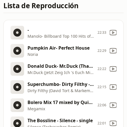
Lista de Reproducción
-
22:33
Manolo- Billboard Top 100 Hits of the 80's
Pumpkin Air- Perfect House
22:29
Noria
Donald Duck- Mr.Duck (That's Donald!)
22:22
Mr.Duck (Jetzt Zeig Ich 's Euch Mix) (Club Mix)
Superchumbo- Dirty Filthy - single
22:15
Dirty Filthy (David Tort & Markem Remix) promo
Bolero Mix 17 mixed by Quim Quer- Bolero Mix 17
22:06
Megamix
The Bossline - Silence - single
22:01
Silence (Techcrasher Remix)