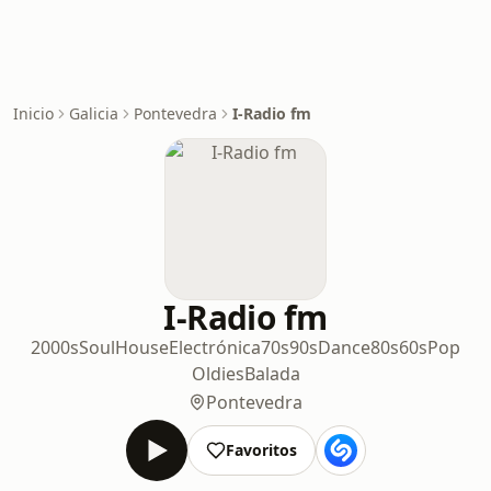
Inicio
Galicia
Pontevedra
I-Radio fm
I-Radio fm
2000s
Soul
House
Electrónica
70s
90s
Dance
80s
60s
Pop
Oldies
Balada
Pontevedra
Favoritos