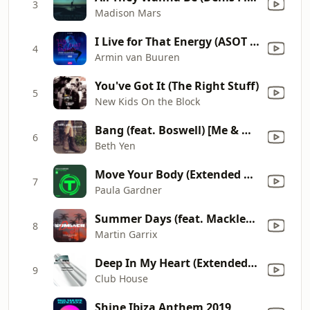
3
Madison Mars
I Live for That Energy (ASOT 800 Anthem) [Extended Mix]
4
Armin van Buuren
You've Got It (The Right Stuff)
5
New Kids On the Block
Bang (feat. Boswell) [Me & My Toothbrush Remix Edit]
6
Beth Yen
Move Your Body (Extended Mix)
7
Paula Gardner
Summer Days (feat. Macklemore & Patrick Stump) [Tiësto Remix]
8
Martin Garrix
Deep In My Heart (Extended Mix)
9
Club House
Shine Ibiza Anthem 2019