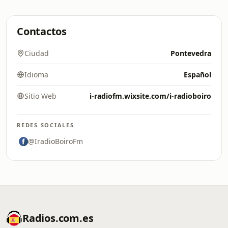
Contactos
Ciudad
Pontevedra
Idioma
Español
Sitio Web
i-radiofm.wixsite.com/i-radioboiro
REDES SOCIALES
@IradioBoiroFm
Radios.com.es