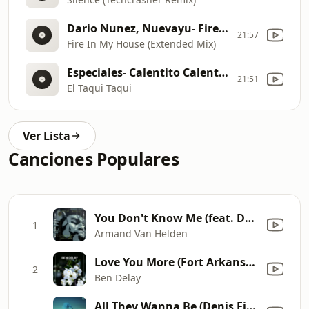
Dario Nunez, Nuevayu- Fire In My House - single
21:57
Fire In My House (Extended Mix)
Especiales- Calentito Calentito 3
21:51
El Taqui Taqui
Ver Lista
Canciones Populares
You Don't Know Me (feat. Duane Harden)
1
Armand Van Helden
Love You More (Fort Arkansas Remix Edit)
2
Ben Delay
All They Wanna Be (Denis First & Reznikov Remix) [feat. Caslin]