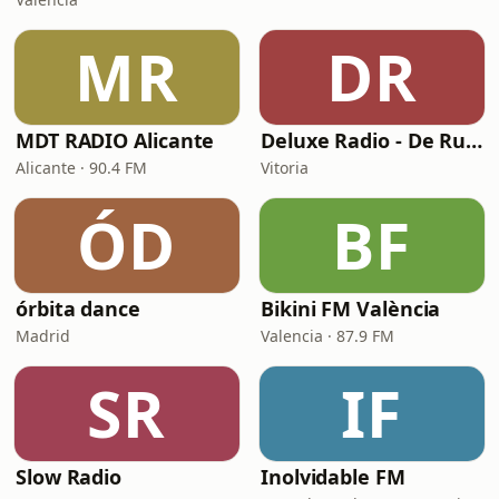
MR
DR
MDT RADIO Alicante
Deluxe Radio - De Rumbas
Alicante · 90.4 FM
Vitoria
ÓD
BF
órbita dance
Bikini FM València
Madrid
Valencia · 87.9 FM
SR
IF
Slow Radio
Inolvidable FM