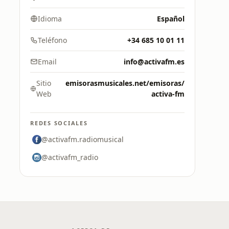
Idioma
Español
Teléfono
+34 685 10 01 11
Email
info@activafm.es
Sitio
emisorasmusicales.net/emisoras/
Web
activa-fm
REDES SOCIALES
@activafm.radiomusical
@activafm_radio