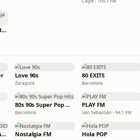
Calpe · 105.7 FM
Activa FM Marina Baja (Altea)
r
Love 90s
80 EXITS
Zaragoza
Barcelona
80s 90s Super Pop Hits
PLAY FM
Barcelona
San Sebastián · 94.1 FM
REMERBER LAST RADIO
Nostalgia FM
Hola POP