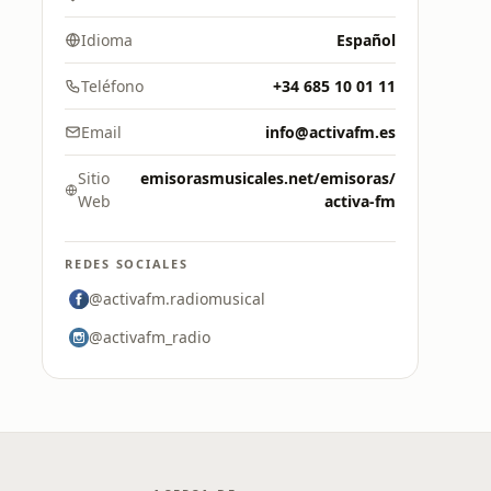
Idioma
Español
Teléfono
+34 685 10 01 11
Email
info@activafm.es
Sitio
emisorasmusicales.net/emisoras/
Web
activa-fm
REDES SOCIALES
@activafm.radiomusical
@activafm_radio