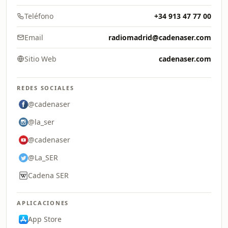
Teléfono
+34 913 47 77 00
Email
radiomadrid@cadenaser.com
Sitio Web
cadenaser.com
REDES SOCIALES
@cadenaser
@la_ser
@cadenaser
@La_SER
Cadena SER
APLICACIONES
App Store