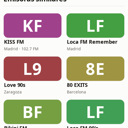
KF
LF
KISS FM
Loca FM Remember
Madrid · 102.7 FM
Madrid
L9
8E
Love 90s
80 EXITS
Zaragoza
Barcelona
BF
LF