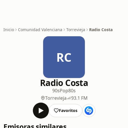
Inicio
Comunidad Valenciana
Torrevieja
Radio Costa
RC
Radio Costa
90s
Pop
80s
Torrevieja
93.1 FM
Favoritos
Emisoras similares