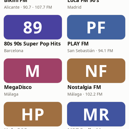
Bikini FM
Loca FM 90's
Alicante · 90.7 - 107.7 FM
Madrid
89
PF
80s 90s Super Pop Hits
PLAY FM
Barcelona
San Sebastián · 94.1 FM
M
NF
MegaDisco
Nostalgia FM
Málaga
Málaga · 102.2 FM
HP
MR