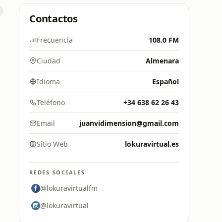
Contactos
Frecuencia
108.0 FM
Ciudad
Almenara
Idioma
Español
Teléfono
+34 638 62 26 43
Email
juanvidimension@gmail.com
Sitio Web
lokuravirtual.es
REDES SOCIALES
@lokuravirtualfm
@lokuravirtual