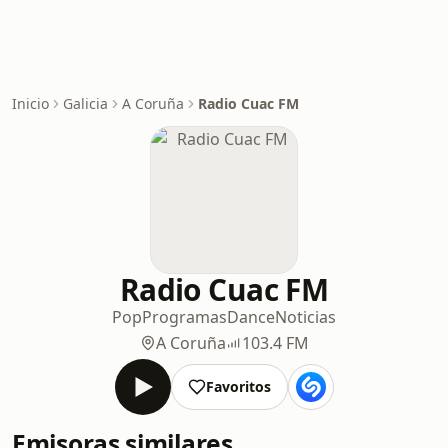
Inicio
Galicia
A Coruña
Radio Cuac FM
Radio Cuac FM
Pop
Programas
Dance
Noticias
A Coruña
103.4 FM
Favoritos
Emisoras similares