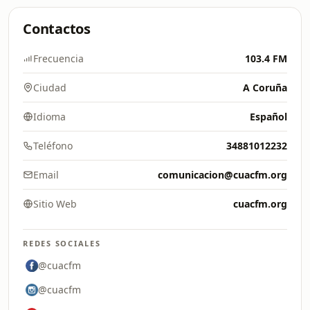
Contactos
Frecuencia
103.4 FM
Ciudad
A Coruña
Idioma
Español
Teléfono
34881012232
Email
comunicacion@cuacfm.org
Sitio Web
cuacfm.org
REDES SOCIALES
@cuacfm
@cuacfm