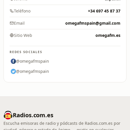
Teléfono
+34 697 45 87 37
Email
omegafmspain@gmail.com
Sitio Web
omegafm.es
REDES SOCIALES
@omegafmspain
@omegafmspain
Radios.com.es
Escucha emisoras de radio y pódcasts de Radios.com.es por
ciudad, género o estado de ánimo — gratis en cualquier