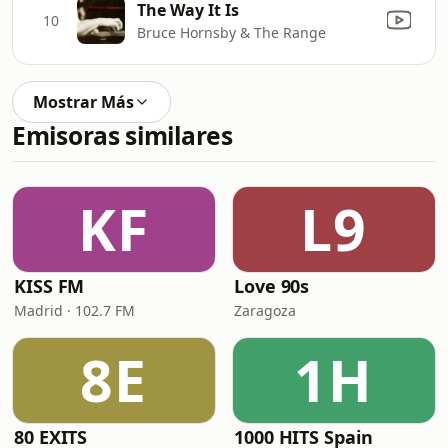
The Way It Is
10
Bruce Hornsby & The Range
Mostrar Más
Emisoras similares
KF
L9
KISS FM
Love 90s
Madrid · 102.7 FM
Zaragoza
8E
1H
80 EXITS
1000 HITS Spain