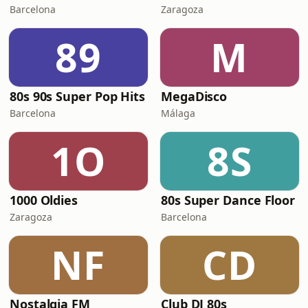
Barcelona
Zaragoza
89
M
80s 90s Super Pop Hits
MegaDisco
Barcelona
Málaga
1O
8S
1000 Oldies
80s Super Dance Floor
Zaragoza
Barcelona
NF
CD
Nostalgia FM
Club DJ 80s