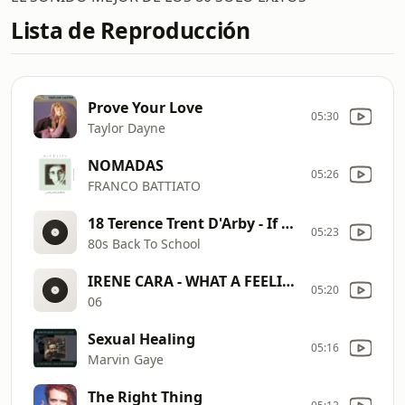
Lista de Reproducción
Prove Your Love
05:30
Taylor Dayne
NOMADAS
05:26
FRANCO BATTIATO
18 Terence Trent D'Arby - If You Let Me Stay
05:23
80s Back To School
IRENE CARA - WHAT A FEELING (FLASHDANCE)
05:20
06
Sexual Healing
05:16
Marvin Gaye
The Right Thing