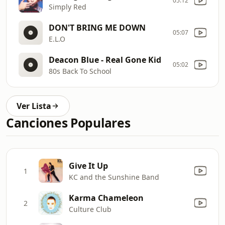
05:12
Simply Red
DON'T BRING ME DOWN
05:07
E.L.O
Deacon Blue - Real Gone Kid
05:02
80s Back To School
Ver Lista
Canciones Populares
Give It Up
1
KC and the Sunshine Band
Karma Chameleon
2
Culture Club