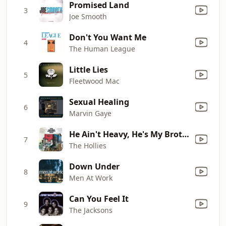
Promised Land
3
Joe Smooth
Don't You Want Me
4
The Human League
Little Lies
5
Fleetwood Mac
Sexual Healing
6
Marvin Gaye
He Ain't Heavy, He's My Brother
7
The Hollies
Down Under
8
Men At Work
Can You Feel It
9
The Jacksons