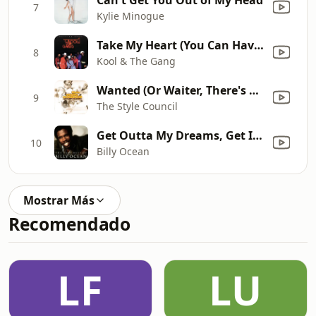
7
Kylie Minogue
Take My Heart (You Can Have It If You Want It)
8
Kool & The Gang
Wanted (Or Waiter, There's Some Soup in My Flies)
9
The Style Council
Get Outta My Dreams, Get Into My Car
10
Billy Ocean
Mostrar Más
Recomendado
LF
LU