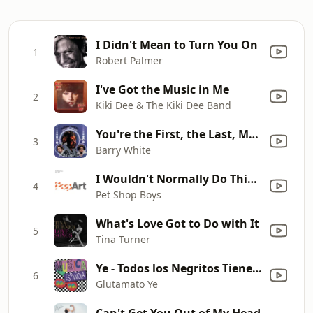
I Didn't Mean to Turn You On
1
Robert Palmer
I've Got the Music in Me
2
Kiki Dee & The Kiki Dee Band
You're the First, the Last, My Everything
3
Barry White
I Wouldn't Normally Do This Kind of Thing (Beatmasters Mix) [2001 Remaster]
4
Pet Shop Boys
What's Love Got to Do with It
5
Tina Turner
Ye - Todos los Negritos Tienen Hambre (Y Frío)
6
Glutamato Ye
Can't Get You Out of My Head