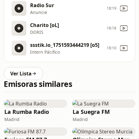
Radio Sur
18:19
Anuncie
Charito [oL]
18:18
DORIS
ssstik.io_1751593444219 [o5]
18:10
Intern Pácifico
Ver Lista
Emisoras similares
La Rumba Radio
La Suegra FM
Madrid
Madrid