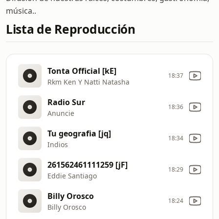
música..
Lista de Reproducción
Tonta Official [kE]
18:37
Rkm Ken Y Natti Natasha
Radio Sur
18:36
Anuncie
Tu geografia [jq]
18:34
Indios
261562461111259 [jF]
18:29
Eddie Santiago
Billy Orosco
18:24
Billy Orosco