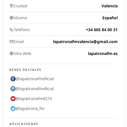
Ciudad
Valencia
Idioma
Español
Teléfono
+34 665 84 00 31
Email
lapatronafmvalencia@gmail.com
Sitio Web
lapatronafm.es
REDES SOCIALES
@lapatronafmoficial
@lapatronafmoficial
@lapatronafm4273
@lapatrona_fm
APLICACIONES