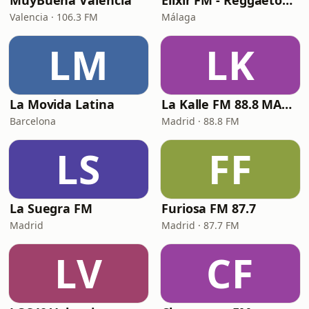
MuyBuena València
Elixir FM - Reggaeton Party
Valencia · 106.3 FM
Málaga
LM
LK
La Movida Latina
La Kalle FM 88.8 MADRID
Barcelona
Madrid · 88.8 FM
LS
FF
La Suegra FM
Furiosa FM 87.7
Madrid
Madrid · 87.7 FM
LV
CF