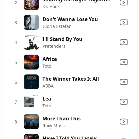
2
Dr. Hook
Don't Wanna Lose You
3
Gloria Estefan
I'll Stand By You
4
Pretenders
Africa
5
Toto
The Winner Takes It All
6
ABBA
Lea
7
Toto
More Than This
8
Roxy Music
Have I Told You Lately