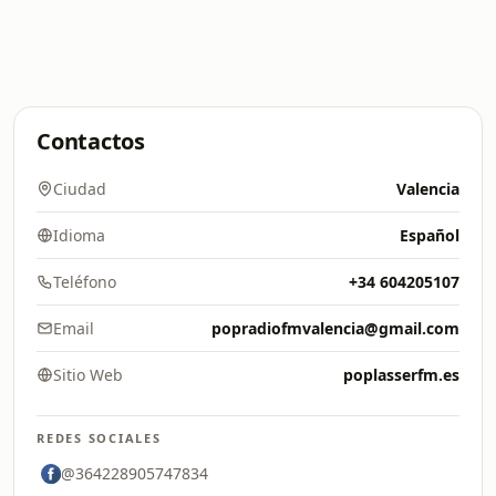
Contactos
Ciudad
Valencia
Idioma
Español
Teléfono
+34 604205107
Email
popradiofmvalencia@gmail.com
Sitio Web
poplasserfm.es
REDES SOCIALES
@364228905747834