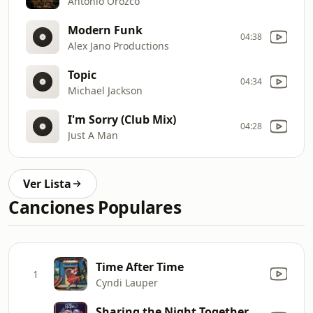
Antonio Orozco
Modern Funk
04:38
Alex Jano Productions
Topic
04:34
Michael Jackson
I'm Sorry (Club Mix)
04:28
Just A Man
Ver Lista
Canciones Populares
Time After Time
1
Cyndi Lauper
Sharing the Night Together