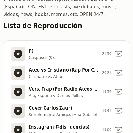
(España). CONTENT: Podcasts, live debates, music,
videos, news, books, memes, etc. OPEN 24/7.
Lista de Reproducción
P)
21:50
Casposos (Ska
Ateo vs Cristiano (Rap Por Creci2)
20:21
Cristiano vs Ateo
Vers. Trap (Por Radio Ateos de Barcelona)
19:56
Alá, España y Demás Pollas
Cover Carlos Zaur)
19:41
Simplemente Amigos (Ana Gabriel
Instagram @disi_dencias)
19:00