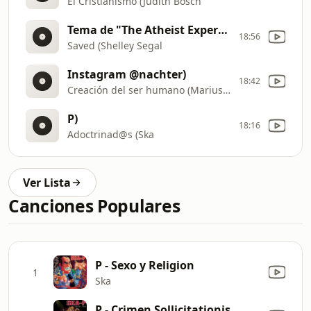
El Cristianismo (Judith Bosch
Tema de "The Atheist Experience")
18:56
Saved (Shelley Segal
Instagram @nachter)
18:42
Creación del ser humano (Marius Lekker
P)
18:16
Adoctrinad@s (Ska
Ver Lista
Canciones Populares
P - Sexo y Religion
1
Ska
P - Crimen Sollicitationis