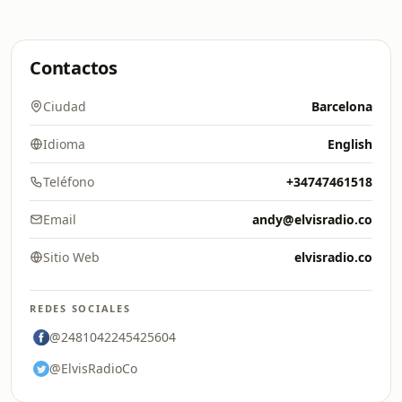
Contactos
Ciudad
Barcelona
Idioma
English
Teléfono
+34747461518
Email
andy@elvisradio.co
Sitio Web
elvisradio.co
REDES SOCIALES
@2481042245425604
@ElvisRadioCo