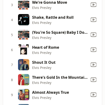
We're Gonna Move
3
Elvis Presley
Shake, Rattle and Roll
4
Elvis Presley
(You're So Square) Baby I Don't Care
5
Elvis Presley
Heart of Rome
6
Elvis Presley
Shout It Out
7
Elvis Presley
There's Gold In the Mountains
8
Elvis Presley
Almost Always True
9
Elvis Presley