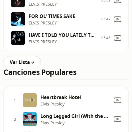
05:51
ELVIS PRESLEY
FOR OL' TIMES SAKE
05:47
ELVIS PRESLEY
HAVE I TOLD YOU LATELY THAT I LOVE YOU
05:45
ELVIS PRESLEY
Ver Lista
Canciones Populares
Heartbreak Hotel
1
Elvis Presley
Long Legged Girl (With the Short Dress On)
2
Elvis Presley