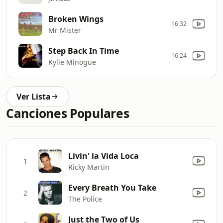
Broken Wings
16:32
Mr Mister
Step Back In Time
16:24
Kylie Minogue
Ver Lista
Canciones Populares
Livin' la Vida Loca
1
Ricky Martin
Every Breath You Take
2
The Police
Just the Two of Us