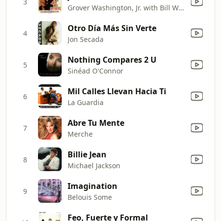
3
Grover Washington, Jr. with Bill Withers
Otro Día Más Sin Verte
4
Jon Secada
Nothing Compares 2 U
5
Sinéad O'Connor
Mil Calles Llevan Hacia Ti
6
La Guardia
Abre Tu Mente
7
Merche
Billie Jean
8
Michael Jackson
Imagination
9
Belouis Some
Feo, Fuerte y Formal