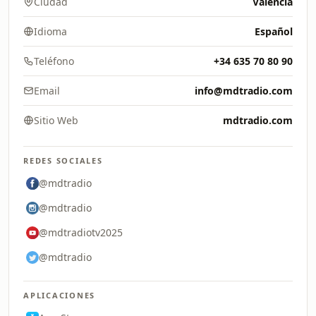
Ciudad
Valencia
Idioma
Español
Teléfono
+34 635 70 80 90
Email
info@mdtradio.com
Sitio Web
mdtradio.com
REDES SOCIALES
@mdtradio
@mdtradio
@mdtradiotv2025
@mdtradio
APLICACIONES