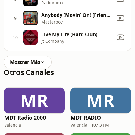
Radiorama
Anybody (Movin' On) [Friends Radio Edit]
9
Masterboy
Live My Life (Hard Club)
10
Jt Company
Mostrar Más
Otros Canales
MR
MR
MDT Radio 2000
MDT RADIO
Valencia
Valencia · 107.3 FM