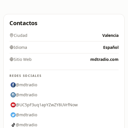
Contactos
Ciudad
Valencia
Idioma
Español
Sitio Web
mdtradio.com
REDES SOCIALES
@mdtradio
@mdtradio
@UC5pF3uq1apYZwZY8UVrfNow
@mdtradio
@mdtradio