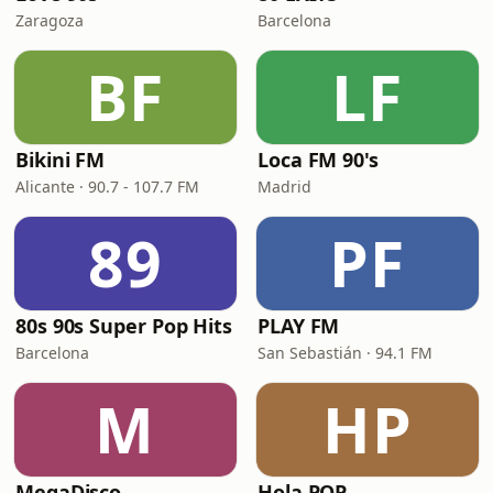
Zaragoza
Barcelona
BF
LF
Bikini FM
Loca FM 90's
Alicante · 90.7 - 107.7 FM
Madrid
89
PF
80s 90s Super Pop Hits
PLAY FM
Barcelona
San Sebastián · 94.1 FM
M
HP
MegaDisco
Hola POP