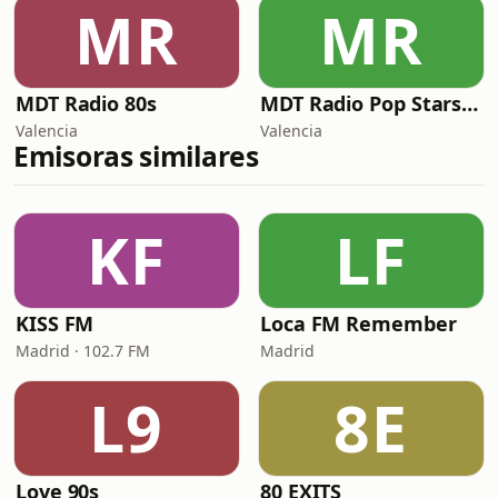
MR
MR
MDT Radio 80s
MDT Radio Pop Stars FM
Valencia
Valencia
Emisoras similares
KF
LF
KISS FM
Loca FM Remember
Madrid · 102.7 FM
Madrid
L9
8E
Love 90s
80 EXITS