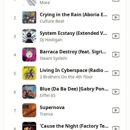
More
Crying in the Rain (Aboria Euro 12" Mix)
2
Culture Beat
System Ecstasy (Extended Version)
3
DJ Hooligan
Barraca Destroy (feat. Sigrid) [Destruction]
4
Steam System
Living In Cyberspace (Radio Version)
5
2 Brothers On the 4th Floor
Blue (Da Ba Dee) [Gabry Ponte Ice Pop Mix]
6
Eiffel 65
Supernova
7
Transa
'Cause the Night (Factory Team Mix)
8