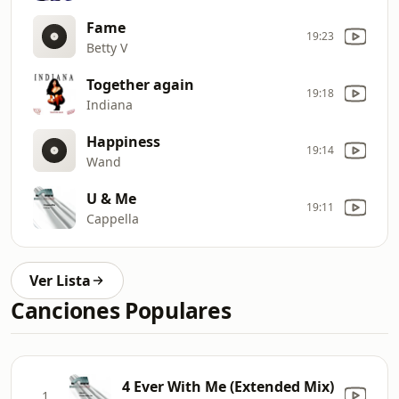
Fame
19:23
Betty V
Together again
19:18
Indiana
Happiness
19:14
Wand
U & Me
19:11
Cappella
Ver Lista
Canciones Populares
4 Ever With Me (Extended Mix)
1