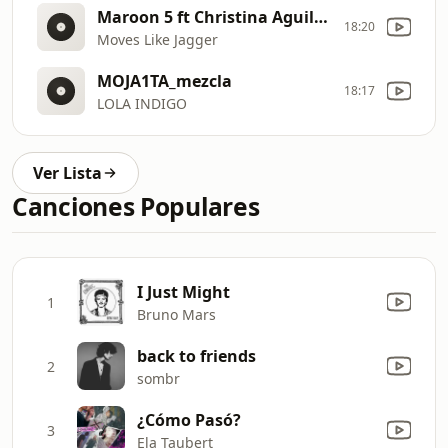
Maroon 5 ft Christina Aguilera
18:20
Moves Like Jagger
MOJA1TA_mezcla
18:17
LOLA INDIGO
Ver Lista
Canciones Populares
I Just Might
1
Bruno Mars
back to friends
2
sombr
¿Cómo Pasó?
3
Ela Taubert