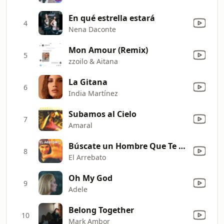
En qué estrella estará
4
Nena Daconte
Mon Amour (Remix)
5
zzoilo & Aitana
La Gitana
6
India Martínez
Subamos al Cielo
7
Amaral
Búscate un Hombre Que Te Quiera
8
El Arrebato
Oh My God
9
Adele
Belong Together
10
Mark Ambor