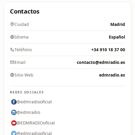
Contactos
Ciudad
Madrid
Idioma
Español
Teléfono
+34 910 18 37 00
Email
contacto@edmradio.es
Sitio Web
edmradio.es
REDES SOCIALES
@edmradiooficial
@edmradio
@EDMRADIOoficial
@edmradiooficial