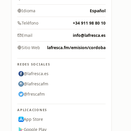
Idioma
Español
Teléfono
+34 911 98 80 10
Email
info@lafresca.es
Sitio Web
lafresca.fm/emision/cordoba
REDES SOCIALES
@lafresca.es
@lafrescafm
@frescafm
APLICACIONES
App Store
Google Play