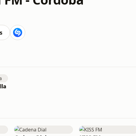
s
lla