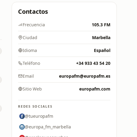
Contactos
Frecuencia
105.3 FM
Ciudad
Marbella
Idioma
Español
Teléfono
+34 933 43 54 20
Email
europafm@europafm.es
Sitio Web
europafm.com
REDES SOCIALES
@tueuropafm
@europa_fm_marbella