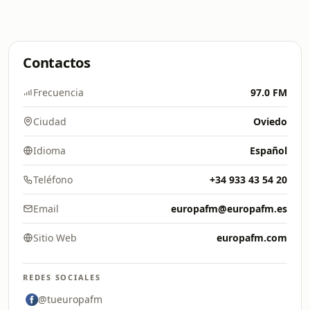
Contactos
Frecuencia
97.0 FM
Ciudad
Oviedo
Idioma
Español
Teléfono
+34 933 43 54 20
Email
europafm@europafm.es
Sitio Web
europafm.com
REDES SOCIALES
@tueuropafm