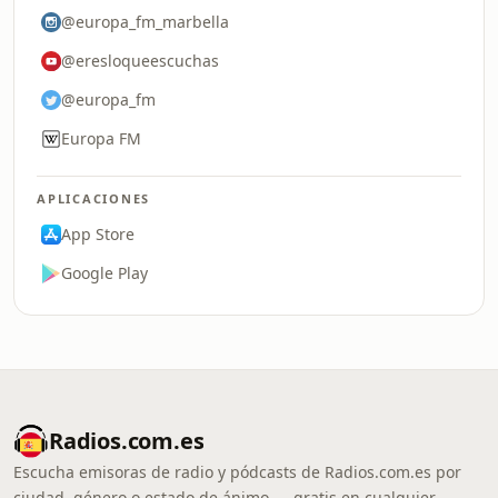
@europa_fm_marbella
@eresloqueescuchas
@europa_fm
Europa FM
APLICACIONES
App Store
Google Play
Radios.com.es
Escucha emisoras de radio y pódcasts de Radios.com.es por
ciudad, género o estado de ánimo — gratis en cualquier