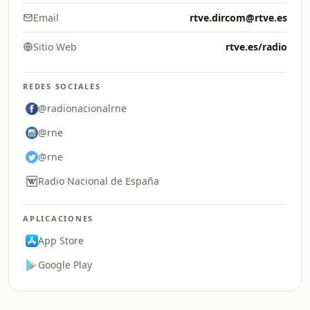
Email
rtve.dircom@rtve.es
Sitio Web
rtve.es/radio
REDES SOCIALES
@radionacionalrne
@rne
@rne
Radio Nacional de España
APLICACIONES
App Store
Google Play