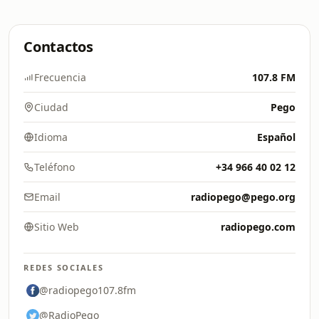
Contactos
Frecuencia
107.8 FM
Ciudad
Pego
Idioma
Español
Teléfono
+34 966 40 02 12
Email
radiopego@pego.org
Sitio Web
radiopego.com
REDES SOCIALES
@radiopego107.8fm
@RadioPego