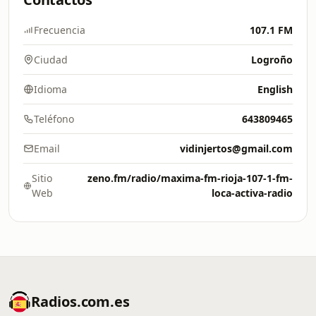
Frecuencia
107.1 FM
Ciudad
Logroño
Idioma
English
Teléfono
643809465
Email
vidinjertos@gmail.com
Sitio
zeno.fm/radio/maxima-fm-rioja-107-1-fm-
Web
loca-activa-radio
Radios.com.es