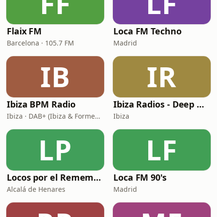
FF
LF
Flaix FM
Loca FM Techno
Barcelona · 105.7 FM
Madrid
IB
IR
Ibiza BPM Radio
Ibiza Radios - Deep House
Ibiza · DAB+ (Ibiza & Formentera, Madrid, Barcelona)
Ibiza
LP
LF
Locos por el Remember Dance
Loca FM 90's
Alcalá de Henares
Madrid