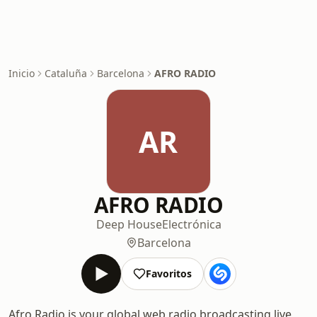
Inicio
Cataluña
Barcelona
AFRO RADIO
AR
AFRO RADIO
Deep House
Electrónica
Barcelona
Favoritos
Afro.Radio is your global web radio broadcasting live