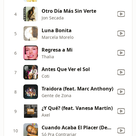
Otro Día Más Sin Verte
4
Jon Secada
Luna Bonita
5
Marcela Morelo
Regresa a Mi
6
Thalia
Antes Que Ver el Sol
7
Coti
Traidora (feat. Marc Anthony)
8
Gente de Zona
¿Y Qué? (feat. Vanesa Martín)
9
Axel
Cuando Acaba El Placer (Depois Do Prazer)
10
Só Pra Contrariar