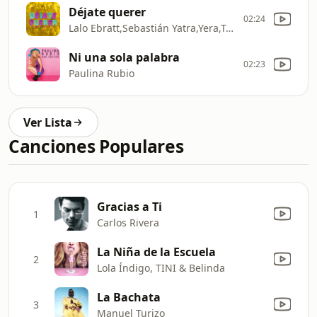
Déjate querer
02:24
Lalo Ebratt,Sebastián Yatra,Yera,Trápical Minds
Ni una sola palabra
02:23
Paulina Rubio
Ver Lista
Canciones Populares
Gracias a Ti
1
Carlos Rivera
La Niña de la Escuela
2
Lola Índigo, TINI & Belinda
La Bachata
3
Manuel Turizo