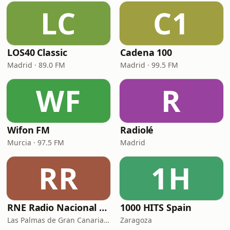
LC
C1
LOS40 Classic
Cadena 100
Madrid · 89.0 FM
Madrid · 99.5 FM
WF
R
Wifon FM
Radiolé
Murcia · 97.5 FM
Madrid
RR
1H
RNE Radio Nacional - Canarias
1000 HITS Spain
Las Palmas de Gran Canaria · 92.8 FM
Zaragoza