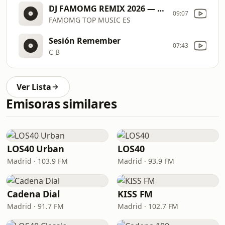
DJ FAMOMG REMIX 2026 — Remixes y Mashups de Canciones Populares | Club / Disco / EDM DJ Mix #3
09:07
FAMOMG TOP MUSIC ES
Sesión Remember
07:43
C B
Ver Lista
Emisoras similares
LOS40 Urban
LOS40
Madrid · 103.9 FM
Madrid · 93.9 FM
Cadena Dial
KISS FM
Madrid · 91.7 FM
Madrid · 102.7 FM