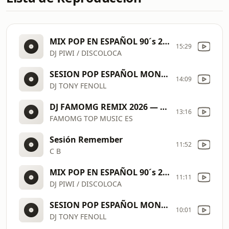
MIX POP EN ESPAÑOL 90´s 2000´s ( DJ PIWI / DISCOLOCA )
15:29
DJ PIWI / DISCOLOCA
SESION POP ESPAÑOL MONSTER TONY FENOLL DJ
14:09
DJ TONY FENOLL
DJ FAMOMG REMIX 2026 — Remixes y Mashups de Canciones Populares | Club / Disco / EDM DJ Mix #3
13:16
FAMOMG TOP MUSIC ES
Sesión Remember
11:52
C B
MIX POP EN ESPAÑOL 90´s 2000´s ( DJ PIWI / DISCOLOCA )
11:11
DJ PIWI / DISCOLOCA
SESION POP ESPAÑOL MONSTER TONY FENOLL DJ
10:01
DJ TONY FENOLL