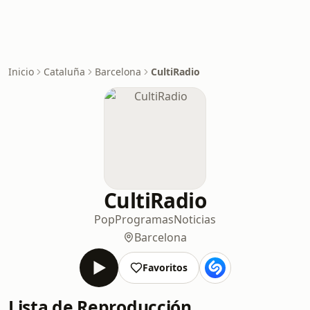
Inicio
Cataluña
Barcelona
CultiRadio
CultiRadio
Pop
Programas
Noticias
Barcelona
Favoritos
Lista de Reproducción