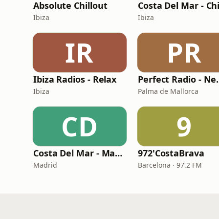
Absolute Chillout
Ibiza
Ibiza
IR
PR
Ibiza Radios - Relax
Perfect 
Ibiza
Palma de Mallorca
CD
9
Costa Del Mar - Madrid FM
972'CostaBrava
Madrid
Barcelona · 97.2 FM