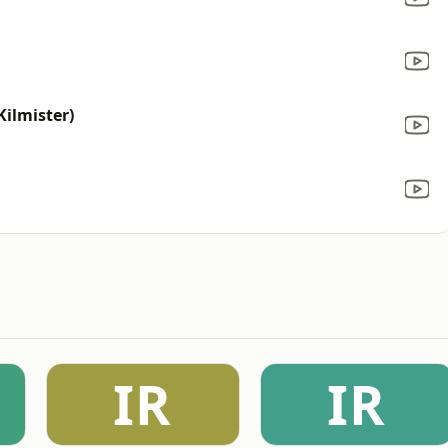
ilmister)
IR
IR