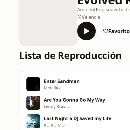
Ambient
Pop suave
Tech
Valencia
Favorito
Lista de Reproducción
Enter Sandman
Metallica
Are You Gonna Go My Way
Lenny Kravitz
Last Night a DJ Saved my Life
KO KO MO