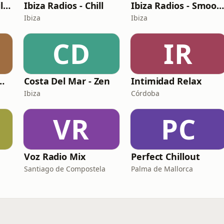
Costa Del Mar - Chillout
Ibiza Radios - Chill
Ibiza Radios - Smooth Jaz
Ibiza
Ibiza
CD
IR
Radio - New Age
Costa Del Mar - Zen
Intimidad Relax
Ibiza
Córdoba
VR
PC
Voz Radio Mix
Perfect Chillout
Santiago de Compostela
Palma de Mallorca