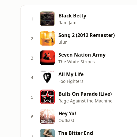
Black Betty
1
Ram Jam
Song 2 (2012 Remaster)
2
Blur
Seven Nation Army
3
The White Stripes
All My Life
4
Foo Fighters
Bulls On Parade (Live)
5
Rage Against the Machine
Hey Ya!
6
Outkast
The Bitter End
7