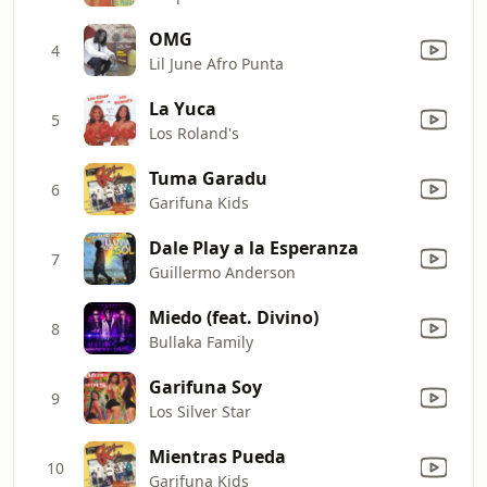
OMG
4
Lil June Afro Punta
La Yuca
5
Los Roland's
Tuma Garadu
6
Garifuna Kids
Dale Play a la Esperanza
7
Guillermo Anderson
Miedo (feat. Divino)
8
Bullaka Family
Garifuna Soy
9
Los Silver Star
Mientras Pueda
10
Garifuna Kids