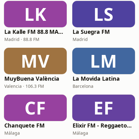
LK
LS
La Kalle FM 88.8 MADRID
La Suegra FM
Madrid · 88.8 FM
Madrid
MV
LM
MuyBuena València
La Movida Latina
Valencia · 106.3 FM
Barcelona
CF
EF
Chanquete FM
Elixir FM - Reggaeton Party
Málaga
Málaga