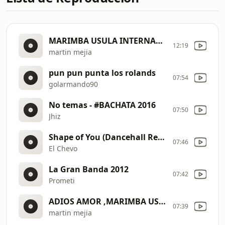
MARIMBA USULA INTERNACIONAL,LA BANANA.
12:19
martin mejia
pun pun punta los rolands
07:54
golarmando90
No temas - #BACHATA 2016
07:50
Jhiz
Shape of You (Dancehall Remix)
07:46
El Chevo
La Gran Banda 2012
07:42
Prometi
ADIOS AMOR ,MARIMBA USULA INTERNACIONAL
07:39
martin mejia