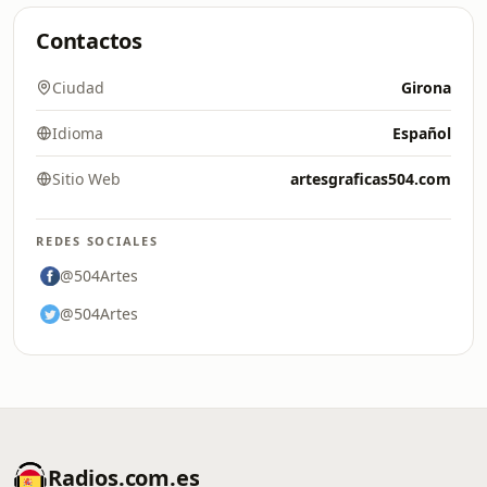
Contactos
Ciudad
Girona
Idioma
Español
Sitio Web
artesgraficas504.com
REDES SOCIALES
@504Artes
@504Artes
Radios.com.es