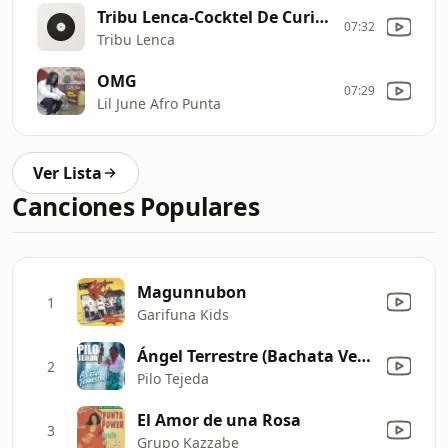
Tribu Lenca-Cocktel De Curiles En Vivo 1
07:32
Tribu Lenca
OMG
07:29
Lil June Afro Punta
Ver Lista
Canciones Populares
Magunnubon
1
Garifuna Kids
Ángel Terrestre (Bachata Version)
2
Pilo Tejeda
El Amor de una Rosa
3
Grupo Kazzabe