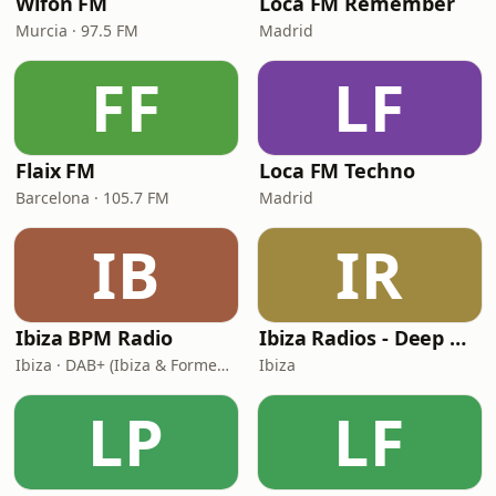
Wifon FM
Loca FM Remember
Murcia · 97.5 FM
Madrid
FF
LF
Flaix FM
Loca FM Techno
Barcelona · 105.7 FM
Madrid
IB
IR
Ibiza BPM Radio
Ibiza Radios - Deep House
Ibiza · DAB+ (Ibiza & Formentera, Madrid, Barcelona)
Ibiza
LP
LF