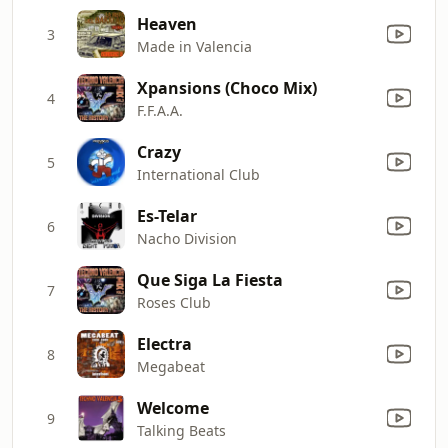
Heaven
3
Made in Valencia
Xpansions (Choco Mix)
4
F.F.A.A.
Crazy
5
International Club
Es-Telar
6
Nacho Division
Que Siga La Fiesta
7
Roses Club
Electra
8
Megabeat
Welcome
9
Talking Beats