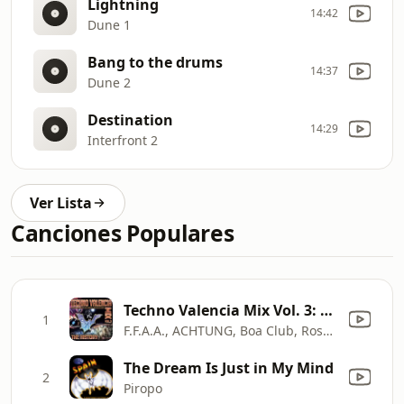
Lightning
14:42
Dune 1
Bang to the drums
14:37
Dune 2
Destination
14:29
Interfront 2
Ver Lista
Canciones Populares
Techno Valencia Mix Vol. 3: Xpansions / Straggler / The Grial Saint / Que Siga La Fiesta / The Pyramid Sound / Night Power / El Muro / Knockin 2.0 / Shock / Metafisica / Hoodoo Wanna / Let's Go / F**k ("The History" Back to the 90's Session)
1
F.F.A.A., ACHTUNG, Boa Club, Roses Club, Krma, Nacho Division, DJ Revolution, Double Vision, Vatios III, Dr. Bone, DSP, Bit 99, D.D.T., Double Easy, Forbidden Fruit, PG2, DJ Soto, Axion, Carlton, D.J. Iao, Negative, Skandalo, The Grip, Midiland, Bpm System & Time Machine
The Dream Is Just in My Mind
2
Piropo