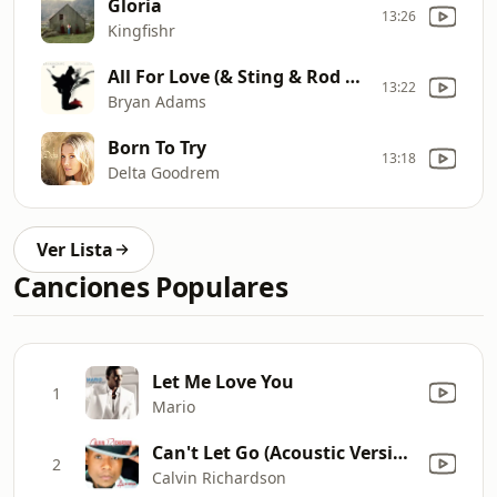
Gloria
13:26
Kingfishr
All For Love (& Sting & Rod Stewart)
13:22
Bryan Adams
Born To Try
13:18
Delta Goodrem
Ver Lista
Canciones Populares
Let Me Love You
1
Mario
Can't Let Go (Acoustic Version)
2
Calvin Richardson