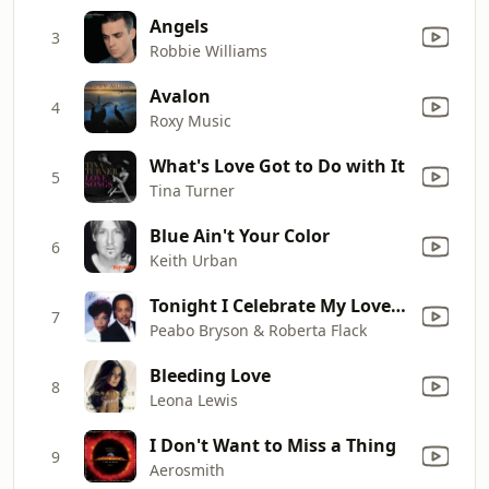
Angels
3
Robbie Williams
Avalon
4
Roxy Music
What's Love Got to Do with It
5
Tina Turner
Blue Ain't Your Color
6
Keith Urban
Tonight I Celebrate My Love (feat. Roberta Flack)
7
Peabo Bryson & Roberta Flack
Bleeding Love
8
Leona Lewis
I Don't Want to Miss a Thing
9
Aerosmith