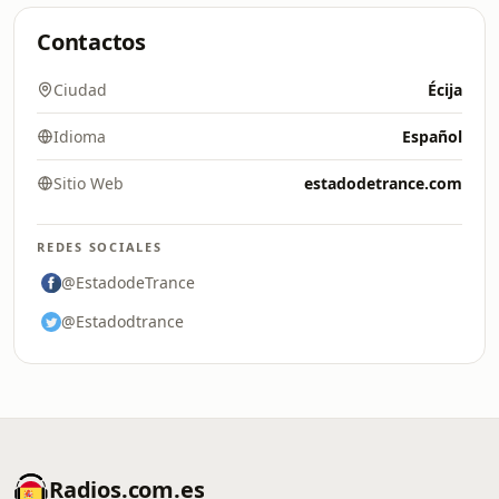
Contactos
Ciudad
Écija
Idioma
Español
Sitio Web
estadodetrance.com
REDES SOCIALES
@EstadodeTrance
@Estadodtrance
Radios.com.es