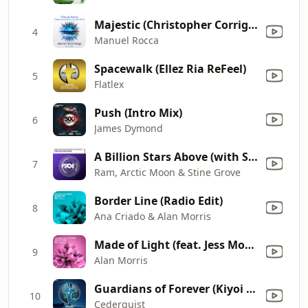
Majestic (Christopher Corrigan Remix)
4
Manuel Rocca
Spacewalk (Ellez Ria ReFeel)
5
Flatlex
Push (Intro Mix)
6
James Dymond
A Billion Stars Above (with Stine Grove)
7
Ram, Arctic Moon & Stine Grove
Border Line (Radio Edit)
8
Ana Criado & Alan Morris
Made of Light (feat. Jess Morgan) [Radio Edit]
9
Alan Morris
Guardians of Forever (Kiyoi & Eky Remix)
10
Cederquist