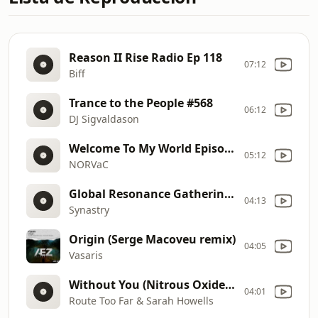
Reason II Rise Radio Ep 118
07:12
Biff
Trance to the People #568
06:12
DJ Sigvaldason
Welcome To My World Episode 419
05:12
NORVaC
Global Resonance Gathering 008
04:13
Synastry
Origin (Serge Macoveu remix)
04:05
Vasaris
Without You (Nitrous Oxide Remix)
04:01
Route Too Far & Sarah Howells