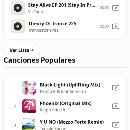
Stay Alive EP 201 (Stay In Progress)
03:00
VicTone
Theory Of Trance 225
02:00
Trancestor Pres.
Ver Lista
Canciones Populares
Black Light (Uplifting Mix)
1
Kaimo K & Emma Horan
Phoenix (Original Mix)
2
Ralph Fritsch
Y U NO (Mezzo Forte Remix)
3
Tensile Force