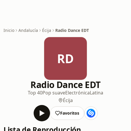
Inicio
Andalucía
Écija
Radio Dance EDT
RD
Radio Dance EDT
Top 40
Pop suave
Electrónica
Latina
Écija
Favoritos
Lista de Reproducción