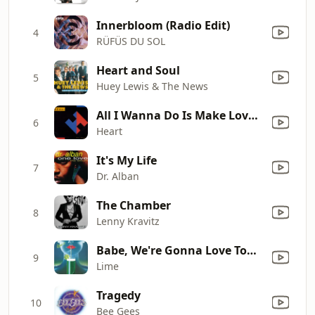
Innerbloom (Radio Edit)
4
RÜFÜS DU SOL
Heart and Soul
5
Huey Lewis & The News
All I Wanna Do Is Make Love to You
6
Heart
It's My Life
7
Dr. Alban
The Chamber
8
Lenny Kravitz
Babe, We're Gonna Love Tonight (Radio Mix)
9
Lime
Tragedy
10
Bee Gees