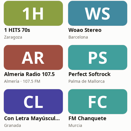
1H
WS
1 HITS 70s
Woao Stereo
Zaragoza
Barcelona
AR
PS
Almeria Radio 107.5
Perfect Softrock
Almería · 107.5 FM
Palma de Mallorca
CL
FC
Con Letra Mayúscula Radio
FM Chanquete
Granada
Murcia