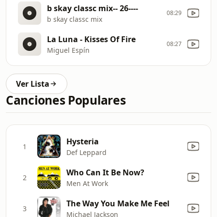
b skay classc mix-- 26----
08:29
b skay classc mix
La Luna - Kisses Of Fire
08:27
Miguel Espín
Ver Lista
Canciones Populares
Hysteria
1
Def Leppard
Who Can It Be Now?
2
Men At Work
The Way You Make Me Feel
3
Michael Jackson