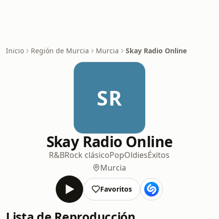
Inicio
Región de Murcia
Murcia
Skay Radio Online
SR
Skay Radio Online
R&B
Rock clásico
Pop
Oldies
Éxitos
Murcia
Favoritos
Lista de Reproducción