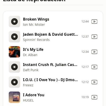
Broken Wings
12:44
lon Mr. Mister
Jaden Bojsen & David Guetta - Upside Down (Official Audio)
12:37
Spinnin' Records
It's My Life
12:34
Dr. Alban
Instant Crush ft. Julian Casablancas -
12:17
Daft Punk
I.O.U. ( I Owe You ) - DJ Dmoll Breakdance Remix
12:12
Freeez
I Adore You
10:19
HUGEL