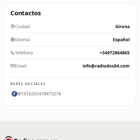
Contactos
Ciudad
Girona
Idioma
Español
Teléfono
+34972864865
Email
info@radiodos84.com
REDES SOCIALES
@1016202478473276