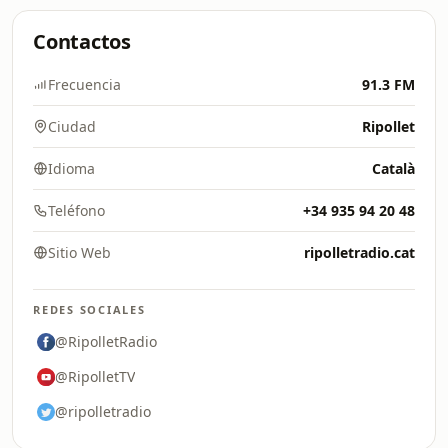
Contactos
Frecuencia
91.3 FM
Ciudad
Ripollet
Idioma
Català
Teléfono
+34 935 94 20 48
Sitio Web
ripolletradio.cat
REDES SOCIALES
@RipolletRadio
@RipolletTV
@ripolletradio