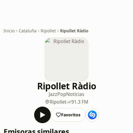
Inicio
Cataluña
Ripollet
Ripollet Ràdio
Ripollet Ràdio
Jazz
Pop
Noticias
Ripollet
91.3 FM
Favoritos
Emisoras similares