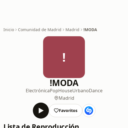
Inicio
Comunidad de Madrid
Madrid
!MODA
!
!MODA
Electrónica
Pop
House
Urbano
Dance
Madrid
Favoritos
Lista de Reproducción