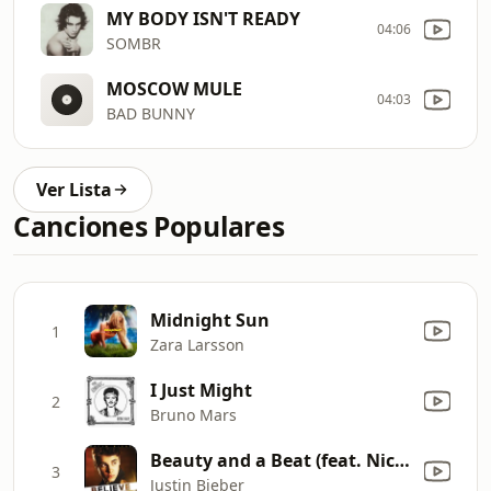
MY BODY ISN'T READY
04:06
SOMBR
MOSCOW MULE
04:03
BAD BUNNY
Ver Lista
Canciones Populares
Midnight Sun
1
Zara Larsson
I Just Might
2
Bruno Mars
Beauty and a Beat (feat. Nicki Minaj)
3
Justin Bieber