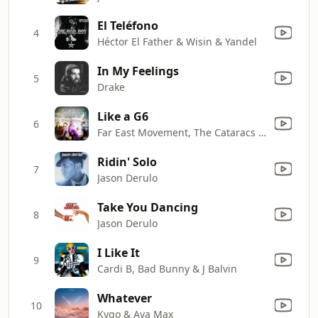
El Teléfono
4
Héctor El Father & Wisin & Yandel
In My Feelings
5
Drake
Like a G6
6
Far East Movement, The Cataracs & Dev
Ridin' Solo
7
Jason Derulo
Take You Dancing
8
Jason Derulo
I Like It
9
Cardi B, Bad Bunny & J Balvin
Whatever
10
Kygo & Ava Max