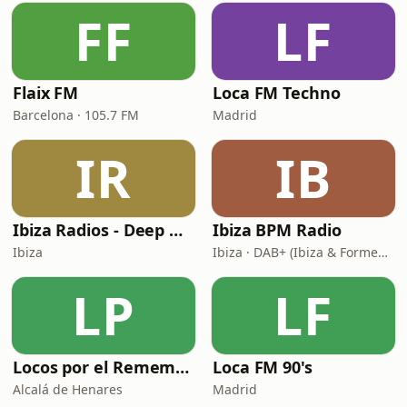
FF
LF
Flaix FM
Loca FM Techno
Barcelona · 105.7 FM
Madrid
IR
IB
Ibiza Radios - Deep House
Ibiza BPM Radio
Ibiza
Ibiza · DAB+ (Ibiza & Formentera, Madrid, Barcelona)
LP
LF
Locos por el Remember Dance
Loca FM 90's
Alcalá de Henares
Madrid