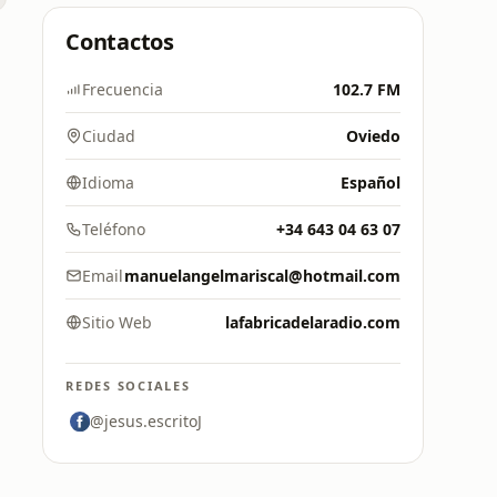
Contactos
Frecuencia
102.7 FM
Ciudad
Oviedo
Idioma
Español
Teléfono
+34 643 04 63 07
Email
manuelangelmariscal@hotmail.com
Sitio Web
lafabricadelaradio.com
REDES SOCIALES
@jesus.escritoJ