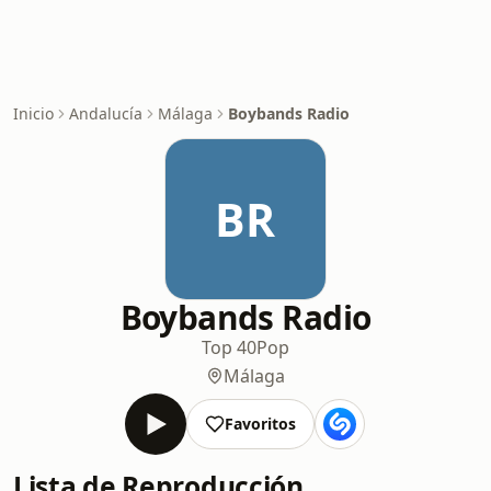
Inicio
Andalucía
Málaga
Boybands Radio
BR
Boybands Radio
Top 40
Pop
Málaga
Favoritos
Lista de Reproducción