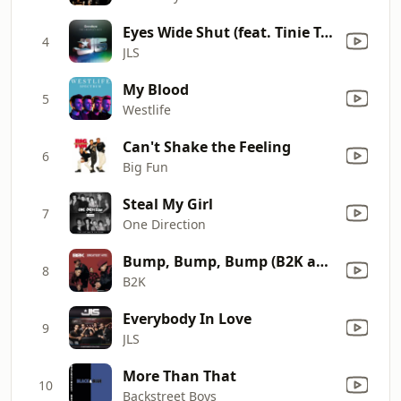
Eyes Wide Shut (feat. Tinie Tempah)
4
JLS
My Blood
5
Westlife
Can't Shake the Feeling
6
Big Fun
Steal My Girl
7
One Direction
Bump, Bump, Bump (B2K and P. Diddy)
8
B2K
Everybody In Love
9
JLS
More Than That
10
Backstreet Boys