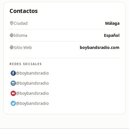
Contactos
Ciudad
Málaga
Idioma
Español
Sitio Web
boybandsradio.com
REDES SOCIALES
@boybandsradio
@boybandsradio
@boybandsradio
@boybandsradio