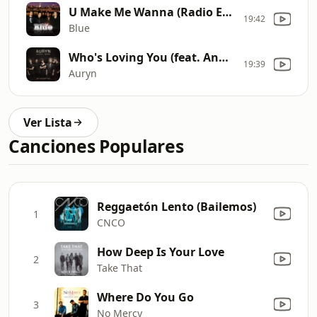
U Make Me Wanna (Radio Edit)
19:42
Blue
Who's Loving You (feat. Anastacia)
19:39
Auryn
Ver Lista
Canciones Populares
Reggaetón Lento (Bailemos)
1
CNCO
How Deep Is Your Love
2
Take That
Where Do You Go
3
No Mercy