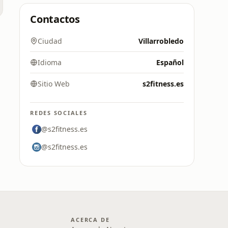
Contactos
Ciudad
Villarrobledo
Idioma
Español
Sitio Web
s2fitness.es
REDES SOCIALES
@s2fitness.es
@s2fitness.es
ACERCA DE