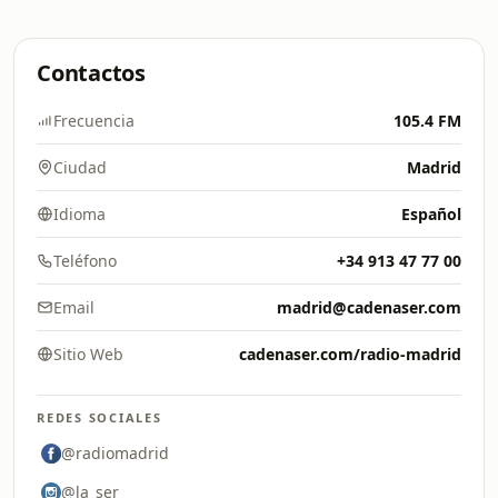
Contactos
Frecuencia
105.4 FM
Ciudad
Madrid
Idioma
Español
Teléfono
+34 913 47 77 00
Email
madrid@cadenaser.com
Sitio Web
cadenaser.com/radio-madrid
REDES SOCIALES
@radiomadrid
@la_ser