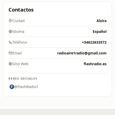
Contactos
Ciudad
Alzira
Idioma
Español
Teléfono
+34622633572
Email
radioaire1radio@gmail.com
Sitio Web
flashradio.es
REDES SOCIALES
@FlashRadio1