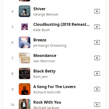
Shiver
4
George Benson
Cloudbusting (2018 Remaster)
5
Kate Bush
Breeze
6
Jermango Dreaming
Moondance
7
Van Morrison
Black Betty
8
Ram Jam
A Song For The Lovers
9
Richard Ashcroft
Rock With You
10
Michael Jackson