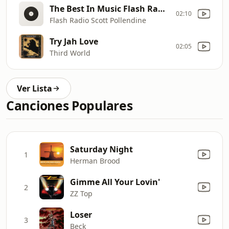
The Best In Music Flash Radio
02:10
Flash Radio Scott Pollendine
Try Jah Love
02:05
Third World
Ver Lista
Canciones Populares
Saturday Night
1
Herman Brood
Gimme All Your Lovin'
2
ZZ Top
Loser
3
Beck