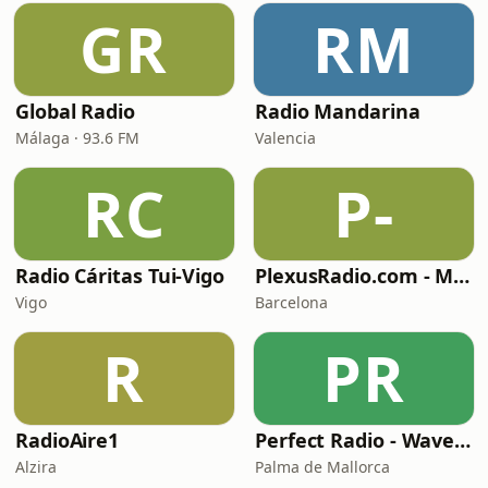
GR
RM
Global Radio
Radio Mandarina
Málaga · 93.6 FM
Valencia
RC
P-
Radio Cáritas Tui-Vigo
PlexusRadio.com - Motown Channel
Vigo
Barcelona
R
PR
RadioAire1
Perfect Radio - Wavemusic
Alzira
Palma de Mallorca