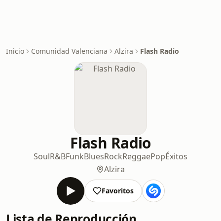
Inicio
Comunidad Valenciana
Alzira
Flash Radio
Flash Radio
Soul
R&B
Funk
Blues
Rock
Reggae
Pop
Éxitos
Alzira
Favoritos
Lista de Reproducción