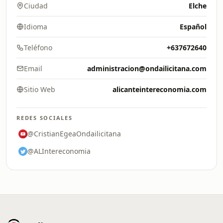
Ciudad
Elche
Idioma
Español
Teléfono
+637672640
Email
administracion@ondailicitana.com
Sitio Web
alicanteintereconomia.com
REDES SOCIALES
@CristianEgeaOndailicitana
@ALIntereconomia