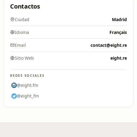
Contactos
Ciudad
Madrid
Idioma
Français
Email
contact@eight.re
Sitio Web
eight.re
REDES SOCIALES
@eight.fm
@eight_fm