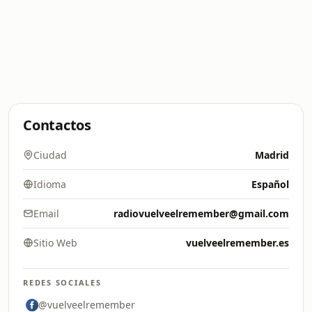
Contactos
Ciudad
Madrid
Idioma
Español
Email
radiovuelveelremember@gmail.com
Sitio Web
vuelveelremember.es
REDES SOCIALES
@vuelveelremember