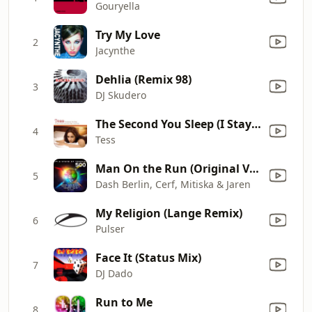
Gouryella
Try My Love
2
Jacynthe
Dehlia (Remix 98)
3
DJ Skudero
The Second You Sleep (I Stay to Watch You Fade Away) [Silverroom Radio Version]
4
Tess
Man On the Run (Original Vocal Mix)
5
Dash Berlin, Cerf, Mitiska & Jaren
My Religion (Lange Remix)
6
Pulser
Face It (Status Mix)
7
DJ Dado
Run to Me
8