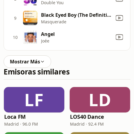
Double You
Black Eyed Boy (The Definitive Dance Mix)
9
Masquerade
Angel
10
Joée
Mostrar Más
Emisoras similares
LF
LD
Loca FM
LOS40 Dance
Madrid · 96.0 FM
Madrid · 92.4 FM